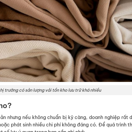
ị trường có sản lượng vải tồn kho lưu trữ khá nhiều
kho?
giản nhưng nếu không chuẩn bị kỹ càng, doanh nghiệp rất 
 hoặc phát sinh nhiều chi phí không đáng có. Để quá trình t
t số lưu ý quan trọng bạn cần ghi nhớ: