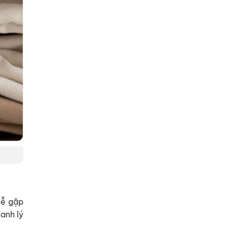
dễ gặp
hanh lý