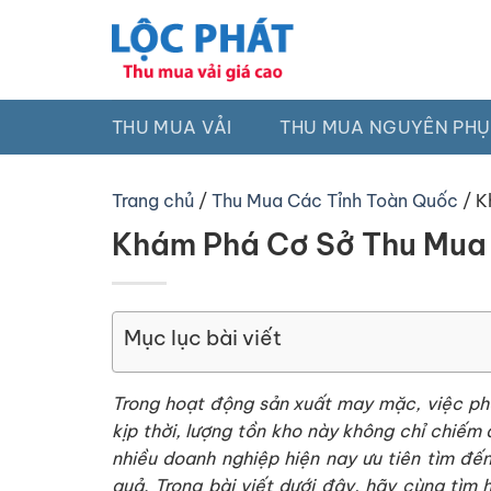
Chuyển
đến
nội
dung
THU MUA VẢI
THU MUA NGUYÊN PHỤ
Trang chủ
/
Thu Mua Các Tỉnh Toàn Quốc
/
K
Khám Phá Cơ Sở Thu Mua 
Mục lục bài viết
Trong hoạt động sản xuất may mặc, việc phát
kịp thời, lượng tồn kho này không chỉ chiếm d
nhiều doanh nghiệp hiện nay ưu tiên tìm đến
quả. Trong bài viết dưới đây, hãy cùng tìm 