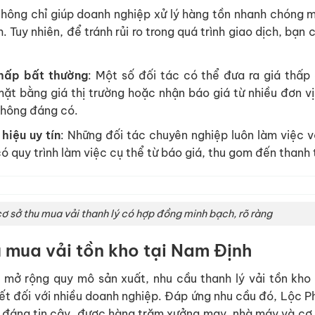
hông chỉ giúp doanh nghiệp xử lý hàng tồn nhanh chóng 
 Tuy nhiên, để tránh rủi ro trong quá trình giao dịch, bạn 
thấp bất thường
: Một số đối tác có thể đưa ra giá thấp
t bằng giá thị trường hoặc nhận báo giá từ nhiều đơn vị
 không đáng có.
hiệu uy tín
: Những đối tác chuyên nghiệp luôn làm việc v
ó quy trình làm việc cụ thể từ báo giá, thu gom đến thanh
ơ sở thu mua vải thanh lý có hợp đồng minh bạch, rõ ràng
u mua vải tồn kho tại Nam Định
mở rộng quy mô sản xuất, nhu cầu thanh lý vải tồn kho
ết đối với nhiều doanh nghiệp. Đáp ứng nhu cầu đó, Lộc P
a đáng tin cậy, được hàng trăm xưởng may, nhà máy và cơ 