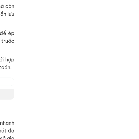
mà còn
cần lưu
 để ép
 trước
ới hợp
 toán.
 nhanh
hát đã
sở gia