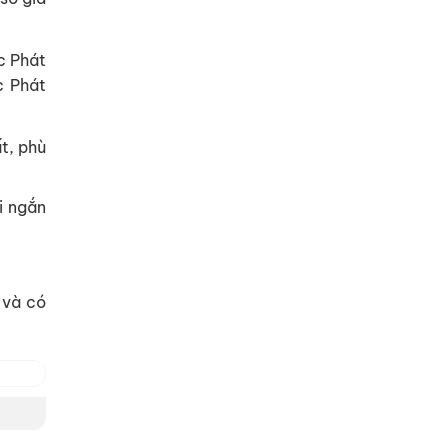
c Phát
c Phát
t, phù
i ngắn
 và có