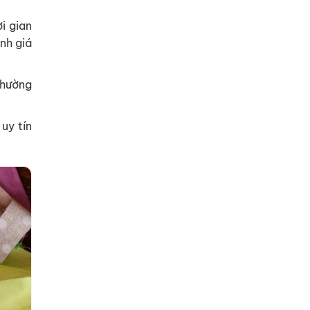
i gian
ịnh giá
thường
uy tín