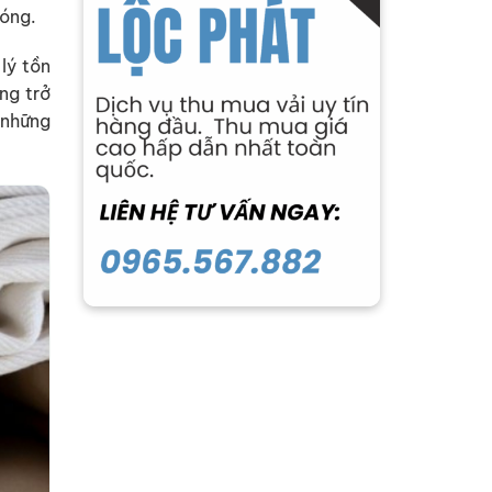
hóng.
lý tồn
ng trở
 những