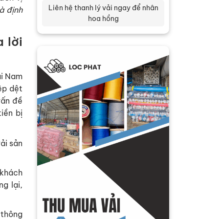
Liên hệ thanh lý vải ngay để nhân
à định
hoa hồng
 lời
ại Nam
ệp dệt
vấn đề
iền bị
vải sản
 khách
g lại,
 thông