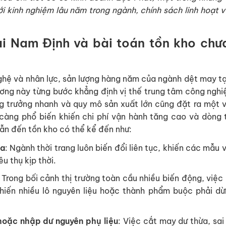
i kinh nghiệm lâu năm trong ngành, chính sách linh hoạt v
i Nam Định và bài toán tồn kho chưa
hệ và nhân lực, sản lượng hàng năm của ngành dệt may t
ương này từng bước khẳng định vị thế trung tâm công nghi
g trưởng nhanh và quy mô sản xuất lớn cũng đặt ra một 
 càng phổ biến khiến chi phí vận hành tăng cao và dòng t
ẫn đến tồn kho có thể kể đến như:
ùa
: Ngành thời trang luôn biến đổi liên tục, khiến các mẫu 
êu thụ kịp thời.
: Trong bối cảnh thị trường toàn cầu nhiều biến động, việc
iến nhiều lô nguyên liệu hoặc thành phẩm buộc phải dừn
 hoặc nhập dư nguyên phụ liệu
: Việc cắt may dư thừa, sai