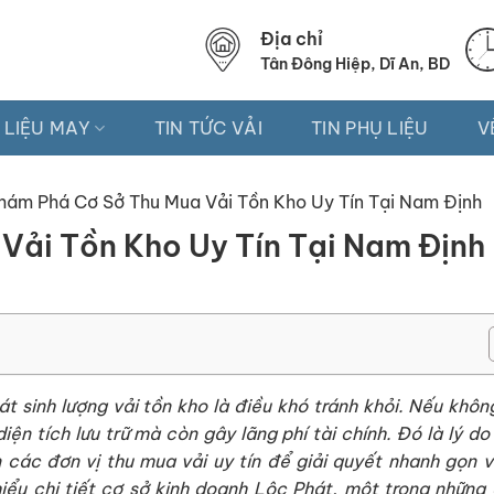
Địa chỉ
Tân Đông Hiệp, Dĩ An, BD
 LIỆU MAY
TIN TỨC VẢI
TIN PHỤ LIỆU
V
hám Phá Cơ Sở Thu Mua Vải Tồn Kho Uy Tín Tại Nam Định
Vải Tồn Kho Uy Tín Tại Nam Định
 sinh lượng vải tồn kho là điều khó tránh khỏi. Nếu không
iện tích lưu trữ mà còn gây lãng phí tài chính. Đó là lý do
 các đơn vị thu mua vải uy tín để giải quyết nhanh gọn v
hiểu chi tiết cơ sở kinh doanh Lộc Phát, một trong những 