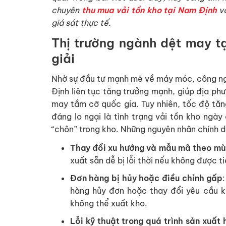
chuyên
thu mua vải tồn kho tại Nam Định
vớ
giá sát thực tế.
Thị trường ngành dệt may tạ
giải
Nhờ sự đầu tư mạnh mẽ về máy móc, công ng
Định liên tục tăng trưởng mạnh, giúp địa ph
may tầm cỡ quốc gia. Tuy nhiên, tốc độ tăn
đáng lo ngại là tình trạng vải tồn kho ngày
“chôn” trong kho. Những nguyên nhân chính d
Thay đổi xu hướng và mẫu mã theo m
xuất sẵn dễ bị lỗi thời nếu không được ti
Đơn hàng bị hủy hoặc điều chỉnh gấp
hàng hủy đơn hoặc thay đổi yêu cầu kh
không thể xuất kho.
Lỗi kỹ thuật trong quá trình sản xuất