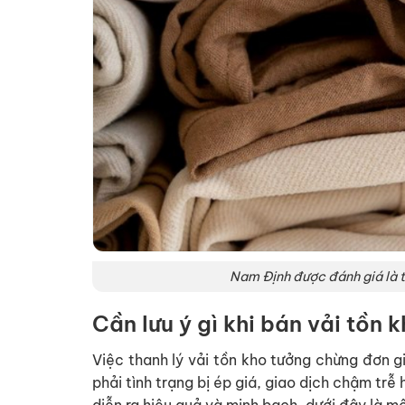
Nam Định được đánh giá là th
Cần lưu ý gì khi bán vải tồn 
Việc thanh lý vải tồn kho tưởng chừng đơn 
phải tình trạng bị ép giá, giao dịch chậm trễ
diễn ra hiệu quả và minh bạch, dưới đây là mộ