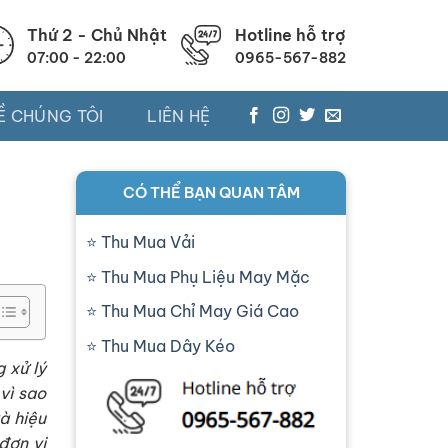
Thứ 2 - Chủ Nhật
Hotline hỗ trợ
07:00 - 22:00
0965-567-882
Ề CHÚNG TÔI
LIÊN HỆ
CÓ THỂ BẠN QUAN TÂM
Thu Mua Vải
Thu Mua Phụ Liệu May Mặc
Thu Mua Chỉ May Giá Cao
Thu Mua Dây Kéo
 xử lý
 vì sao
à hiệu
đơn vị