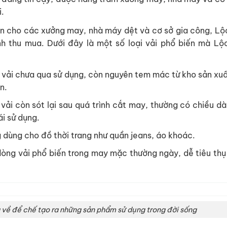
i.
n cho các xưởng may, nhà máy dệt và cơ sở gia công, Lộ
ình thu mua. Dưới đây là một số loại vải phổ biến mà Lộ
 vải chưa qua sử dụng, còn nguyên tem mác từ kho sản xuấ
n.
 vải còn sót lại sau quá trình cắt may, thường có chiều dà
i sử dụng.
g dùng cho đồ thời trang như quần jeans, áo khoác.
dòng vải phổ biến trong may mặc thường ngày, dễ tiêu thụ
 về để chế tạo ra những sản phẩm sử dụng trong đời sống