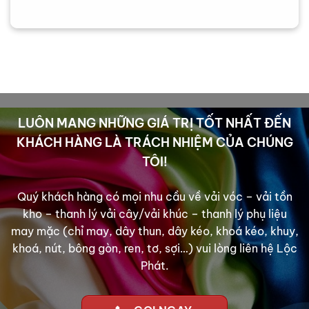
LUÔN MANG NHỮNG GIÁ TRỊ TỐT NHẤT ĐẾN
KHÁCH HÀNG LÀ TRÁCH NHIỆM CỦA CHÚNG
TÔI!
Quý khách hàng có mọi nhu cầu về vải vóc – vải tồn
kho – thanh lý vải cây/vải khúc – thanh lý phụ liệu
may mặc (chỉ may, dây thun, dây kéo, khoá kéo, khuy,
khoá, nút, bông gòn, ren, tơ, sợi…) vui lòng liên hệ Lộc
Phát.