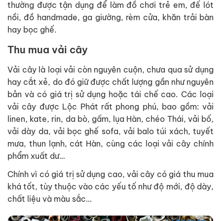
thường được tận dụng để làm đồ chơi trẻ em, đế lót
nồi, đồ handmade, ga giường, rèm cửa, khăn trải bàn
hay bọc ghế.
Thu mua vải cây
Vải cây là loại vải còn nguyên cuộn, chưa qua sử dụng
hay cắt xẻ, do đó giữ được chất lượng gần như nguyên
bản và có giá trị sử dụng hoặc tái chế cao. Các loại
vải cây được Lộc Phát rất phong phú, bao gồm: vải
linen, kate, rin, da bò, gấm, lụa Hàn, chéo Thái, vải bố,
vải dày da, vải bọc ghế sofa, vải balo túi xách, tuyết
mưa, thun lạnh, cát Hàn, cùng các loại vải cây chính
phẩm xuất dư…
Chính vì có giá trị sử dụng cao, vải cây có giá thu mua
khá tốt, tùy thuộc vào các yếu tố như độ mới, độ dày,
chất liệu và màu sắc…