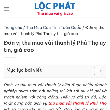
Chuyển
đến
nội
dung
Trang chủ
/
Thu Mua Các Tỉnh Toàn Quốc
/
Đơn vị thu
mua vải thanh lý Phú Thọ uy tín, giá cao
Đơn vị thu mua vải thanh lý Phú Thọ uy
tín, giá cao
Mục lục bài viết
Dịch vụ thu mua vải thanh lý hiện được nhiều doanh
nghiệp quan tâm bởi những lợi ích tối ưu chi phí và
trách nhiệm với cộng đồng. Hiểu rõ giá trị đó, Lộc
Phát cung cấp dịch vụ
thu mua vải thanh lý Phú Thọ
với số lượng lớn, mức giá tốt, đáp ứng đa dạng nhu