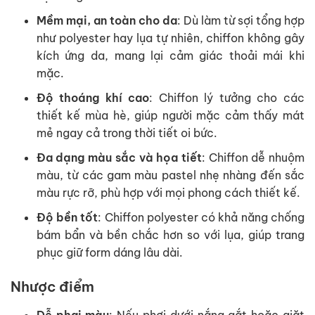
Mềm mại, an toàn cho da
: Dù làm từ sợi tổng hợp
như polyester hay lụa tự nhiên, chiffon không gây
kích ứng da, mang lại cảm giác thoải mái khi
mặc.
Độ thoáng khí cao
: Chiffon lý tưởng cho các
thiết kế mùa hè, giúp người mặc cảm thấy mát
mẻ ngay cả trong thời tiết oi bức.
Đa dạng màu sắc và họa tiết
: Chiffon dễ nhuộm
màu, từ các gam màu pastel nhẹ nhàng đến sắc
màu rực rỡ, phù hợp với mọi phong cách thiết kế.
Độ bền tốt
: Chiffon polyester có khả năng chống
bám bẩn và bền chắc hơn so với lụa, giúp trang
phục giữ form dáng lâu dài.
Nhược điểm
Dễ phai màu
: Nếu phơi dưới nắng gắt hoặc giặt