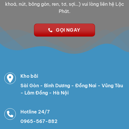
khoá, nút, bông gòn, ren, tơ, sợi…) vui lòng liên hệ Lộc
Phát.
GỌI NGAY
Kho bãi
Sài Gòn - Bình Dương - Đồng Nai - Vũng Tàu
- Lâm Đồng - Hà Nội
Hotline 24/7
0965-567-882