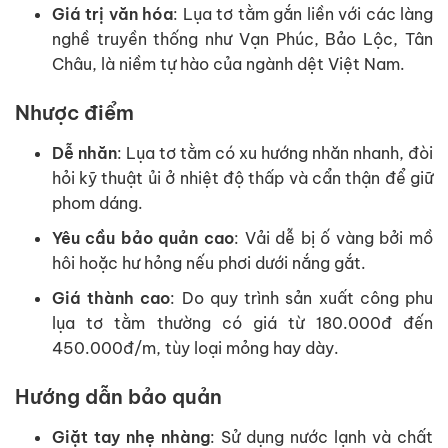
Giá trị văn hóa
: Lụa tơ tằm gắn liền với các làng
nghề truyền thống như Vạn Phúc, Bảo Lộc, Tân
Châu, là niềm tự hào của ngành dệt Việt Nam.
Nhược điểm
Dễ nhăn
: Lụa tơ tằm có xu hướng nhăn nhanh, đòi
hỏi kỹ thuật ủi ở nhiệt độ thấp và cẩn thận để giữ
phom dáng.
Yêu cầu bảo quản cao
: Vải dễ bị ố vàng bởi mồ
hôi hoặc hư hỏng nếu phơi dưới nắng gắt.
Giá thành cao
: Do quy trình sản xuất công phu
lụa tơ tằm thường có giá từ 180.000đ đến
450.000đ/m, tùy loại mỏng hay dày.
Hướng dẫn bảo quản
Giặt tay nhẹ nhàng
: Sử dụng nước lạnh và chất