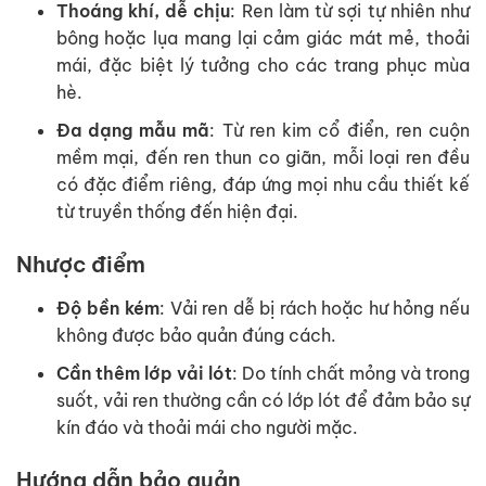
Thoáng khí, dễ chịu
: Ren làm từ sợi tự nhiên như
bông hoặc lụa mang lại cảm giác mát mẻ, thoải
mái, đặc biệt lý tưởng cho các trang phục mùa
hè.
Đa dạng mẫu mã
: Từ ren kim cổ điển, ren cuộn
mềm mại, đến ren thun co giãn, mỗi loại ren đều
có đặc điểm riêng, đáp ứng mọi nhu cầu thiết kế
từ truyền thống đến hiện đại.
Nhược điểm
Độ bền kém
: Vải ren dễ bị rách hoặc hư hỏng nếu
không được bảo quản đúng cách.
Cần thêm lớp vải lót
: Do tính chất mỏng và trong
suốt, vải ren thường cần có lớp lót để đảm bảo sự
kín đáo và thoải mái cho người mặc.
Hướng dẫn bảo quản