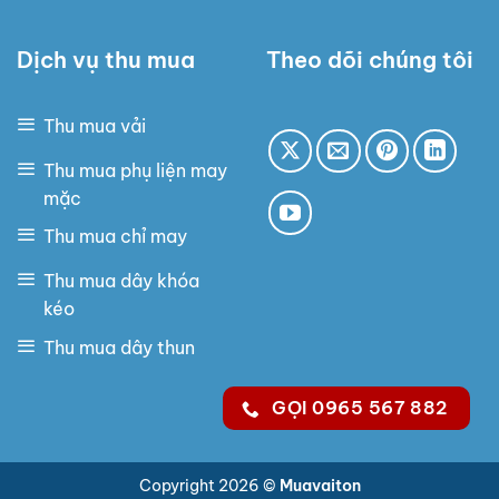
Dịch vụ thu mua
Theo dõi chúng tôi
Thu mua vải
Thu mua phụ liện may
mặc
Thu mua chỉ may
Thu mua dây khóa
kéo
Thu mua dây thun
GỌI 0965 567 882
Copyright 2026 ©
Muavaiton