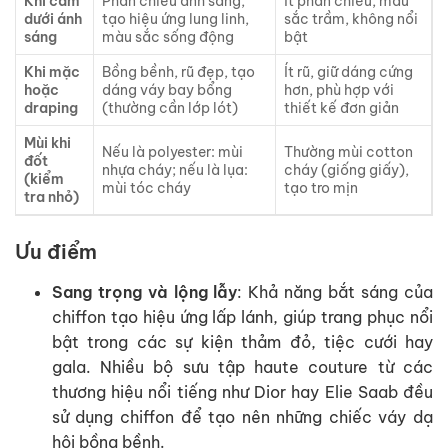
Khi cầm
Phản chiếu ánh sáng,
Ít phản chiếu, màu
dưới ánh
tạo hiệu ứng lung linh,
sắc trầm, không nổi
sáng
màu sắc sống động
bật
Khi mặc
Bồng bềnh, rũ đẹp, tạo
Ít rũ, giữ dáng cứng
hoặc
dáng váy bay bổng
hơn, phù hợp với
draping
(thường cần lớp lót)
thiết kế đơn giản
Mùi khi
Nếu là polyester: mùi
Thường mùi cotton
đốt
nhựa cháy; nếu là lụa:
cháy (giống giấy),
(kiểm
mùi tóc cháy
tạo tro mịn
tra nhỏ)
Ưu điểm
Sang trọng và lộng lẫy
: Khả năng bắt sáng của
chiffon tạo hiệu ứng lấp lánh, giúp trang phục nổi
bật trong các sự kiện thảm đỏ, tiệc cưới hay
gala. Nhiều bộ sưu tập haute couture từ các
thương hiệu nổi tiếng như Dior hay Elie Saab đều
sử dụng chiffon để tạo nên những chiếc váy dạ
hội bồng bềnh.