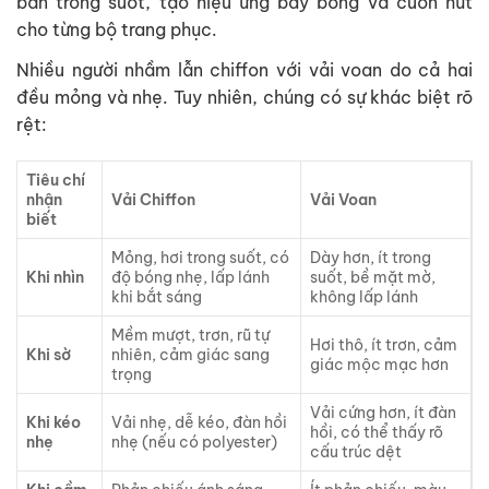
bán trong suốt, tạo hiệu ứng bay bổng và cuốn hút
cho từng bộ trang phục.
Nhiều người nhầm lẫn chiffon với vải voan do cả hai
đều mỏng và nhẹ. Tuy nhiên, chúng có sự khác biệt rõ
rệt:
Tiêu chí
nhận
Vải Chiffon
Vải Voan
biết
Mỏng, hơi trong suốt, có
Dày hơn, ít trong
Khi nhìn
độ bóng nhẹ, lấp lánh
suốt, bề mặt mờ,
khi bắt sáng
không lấp lánh
Mềm mượt, trơn, rũ tự
Hơi thô, ít trơn, cảm
Khi sờ
nhiên, cảm giác sang
giác mộc mạc hơn
trọng
Vải cứng hơn, ít đàn
Khi kéo
Vải nhẹ, dễ kéo, đàn hồi
hồi, có thể thấy rõ
nhẹ
nhẹ (nếu có polyester)
cấu trúc dệt