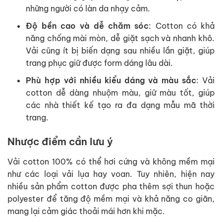
những người có làn da nhạy cảm.
Độ bền cao và dễ chăm sóc
: Cotton có khả
năng chống mài mòn, dễ giặt sạch và nhanh khô.
Vải cũng ít bị biến dạng sau nhiều lần giặt, giúp
trang phục giữ được form dáng lâu dài.
Phù hợp với nhiều kiểu dáng và màu sắc
: Vải
cotton dễ dàng nhuộm màu, giữ màu tốt, giúp
các nhà thiết kế tạo ra đa dạng mẫu mã thời
trang.
Nhược điểm cần lưu ý
Vải cotton 100% có thể hơi cứng và không mềm mại
như các loại vải lụa hay voan. Tuy nhiên, hiện nay
nhiều sản phẩm cotton được pha thêm sợi thun hoặc
polyester để tăng độ mềm mại và khả năng co giãn,
mang lại cảm giác thoải mái hơn khi mặc.