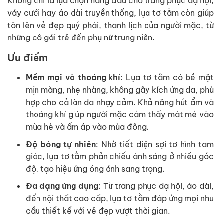
Không chỉ là lựa chọn hàng đầu cho trang phục dạ hội,
váy cưới hay áo dài truyền thống, lụa tơ tằm còn giúp
tôn lên vẻ đẹp quý phái, thanh lịch của người mặc, từ
những cô gái trẻ đến phụ nữ trung niên.
Ưu điểm
Mềm mại và thoáng khí
: Lụa tơ tằm có bề mặt
mịn màng, nhẹ nhàng, không gây kích ứng da, phù
hợp cho cả làn da nhạy cảm. Khả năng hút ẩm và
thoáng khí giúp người mặc cảm thấy mát mẻ vào
mùa hè và ấm áp vào mùa đông.
Độ bóng tự nhiên
: Nhờ tiết diện sợi tơ hình tam
giác, lụa tơ tằm phản chiếu ánh sáng ở nhiều góc
độ, tạo hiệu ứng óng ánh sang trọng.
Đa dạng ứng dụng
: Từ trang phục dạ hội, áo dài,
đến nội thất cao cấp, lụa tơ tằm đáp ứng mọi nhu
cầu thiết kế với vẻ đẹp vượt thời gian.