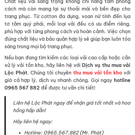
Chất liệu vải sang trọng không chỉ nâng tầm phong
cách mà còn mang lại sự thoải mái và bền đẹp cho
trang phục. Từ cotton đa dụng, voan nữ tính đến lụa
tơ tằm quý phái, mỗi loại vải đều có ưu điểm riêng,
phù hợp với từng phong cách và hoàn cảnh. Việc chọn
đúng chất liệu và bảo quản hợp lý sẽ giúp bạn luôn tỏa
sáng trong mọi bộ trang phục.
Nếu bạn đang tìm kiếm các loại vải cao cấp hoặc cần
xử lý vải tồn kho, hãy liên hệ với
Dịch vụ thu mua vải
Lộc Phát
. Chúng tôi chuyên
thu mua vải tồn kho
với
giá cả hợp lý, dịch vụ nhanh chóng. Gọi ngay
hotline
0965 567 882
để được tư vấn chi tiết!
Liên hệ Lộc Phát ngay để nhận giá tốt nhất và hoa
hồng hấp dẫn!
Hãy liên hệ ngay:
Hotline: 0965.567.882 (Mr. Phát)