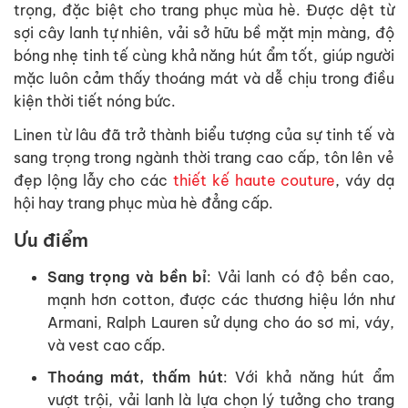
trọng, đặc biệt cho trang phục mùa hè. Được dệt từ
sợi cây lanh tự nhiên, vải sở hữu bề mặt mịn màng, độ
bóng nhẹ tinh tế cùng khả năng hút ẩm tốt, giúp người
mặc luôn cảm thấy thoáng mát và dễ chịu trong điều
kiện thời tiết nóng bức.
Linen từ lâu đã trở thành biểu tượng của sự tinh tế và
sang trọng trong ngành thời trang cao cấp, tôn lên vẻ
đẹp lộng lẫy cho các
thiết kế haute couture
, váy dạ
hội hay trang phục mùa hè đẳng cấp.
Ưu điểm
Sang trọng và bền bỉ
: Vải lanh có độ bền cao,
mạnh hơn cotton, được các thương hiệu lớn như
Armani, Ralph Lauren sử dụng cho áo sơ mi, váy,
và vest cao cấp.
Thoáng mát, thấm hút
: Với khả năng hút ẩm
vượt trội, vải lanh là lựa chọn lý tưởng cho trang