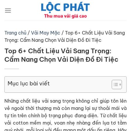
Chuyển
đến
nội
dung
Trang chủ
/
Vải May Mặc
/
Top 6+ Chất Liệu Vải Sang
Trọng: Cẩm Nang Chọn Vải Diện Đồ Đi Tiệc
Top 6+ Chất Liệu Vải Sang Trọng:
Cẩm Nang Chọn Vải Diện Đồ Đi Tiệc
Mục lục bài viết
Những chất liệu vải sang trọng không chỉ giúp tôn lên
vẻ ngoài thời thượng mà còn mang lại sự thoải mái và
tự tin trên chính bộ trạng phục đang diện. Từ chất liệu
vải cotton mềm mại, voan nhẹ nhàng đến lụa tơ tằm
quý phái, mỗi loại vải đều mang một dấu ấn riêng. Hãy