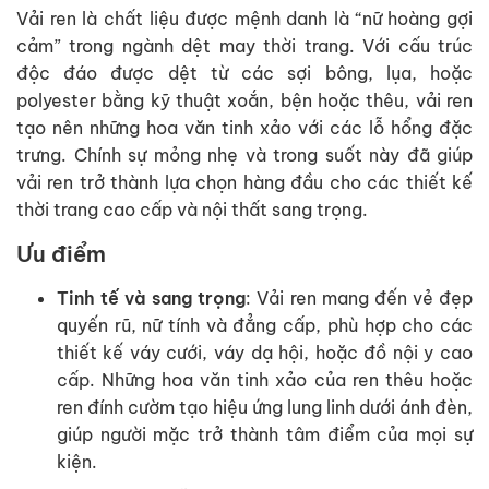
Vải ren là chất liệu được mệnh danh là “nữ hoàng gợi
cảm” trong ngành dệt may thời trang. Với cấu trúc
độc đáo được dệt từ các sợi bông, lụa, hoặc
polyester bằng kỹ thuật xoắn, bện hoặc thêu, vải ren
tạo nên những hoa văn tinh xảo với các lỗ hổng đặc
trưng. Chính sự mỏng nhẹ và trong suốt này đã giúp
vải ren trở thành lựa chọn hàng đầu cho các thiết kế
thời trang cao cấp và nội thất sang trọng.
Ưu điểm
Tinh tế và sang trọng
: Vải ren mang đến vẻ đẹp
quyến rũ, nữ tính và đẳng cấp, phù hợp cho các
thiết kế váy cưới, váy dạ hội, hoặc đồ nội y cao
cấp. Những hoa văn tinh xảo của ren thêu hoặc
ren đính cườm tạo hiệu ứng lung linh dưới ánh đèn,
giúp người mặc trở thành tâm điểm của mọi sự
kiện.