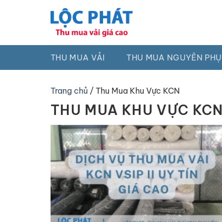
Chuyển
đến
nội
dung
THU MUA VẢI
THU MUA NGUYÊN PHỤ
Trang chủ
/
Thu Mua Khu Vực KCN
THU MUA KHU VỰC KC