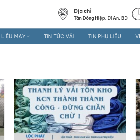
Địa chỉ
Tân Đông Hiệp, Dĩ An, BD
 LIỆU MAY
TIN TỨC VẢI
TIN PHỤ LIỆU
V
N