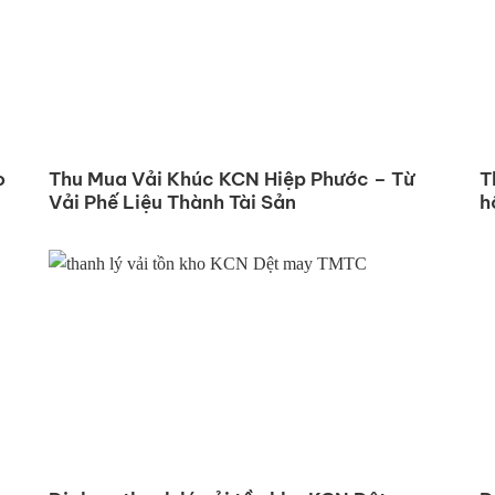
o
Thu Mua Vải Khúc KCN Hiệp Phước – Từ
T
Vải Phế Liệu Thành Tài Sản
h