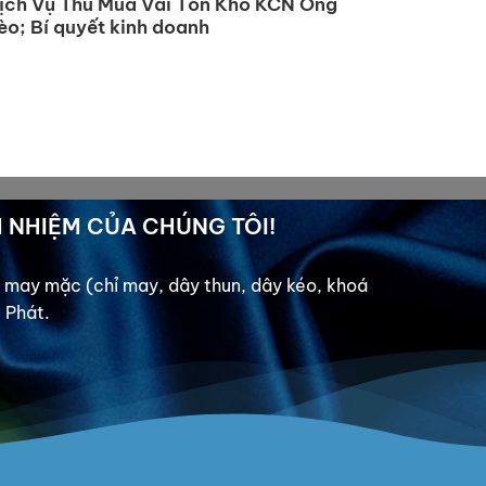
ịch Vụ Thu Mua Vải Tồn Kho KCN Ông
èo; Bí quyết kinh doanh
 NHIỆM CỦA CHÚNG TÔI!
ệu may mặc (chỉ may, dây thun, dây kéo, khoá
c Phát.