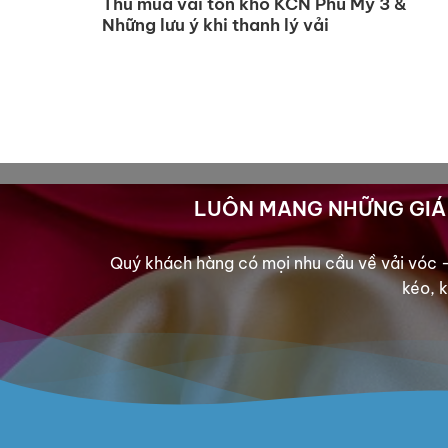
Thu mua vải tồn kho KCN Phú Mỹ 3 &
Những lưu ý khi thanh lý vải
LUÔN MANG NHỮNG GIÁ 
Quý khách hàng có mọi nhu cầu về vải vóc – 
kéo, k