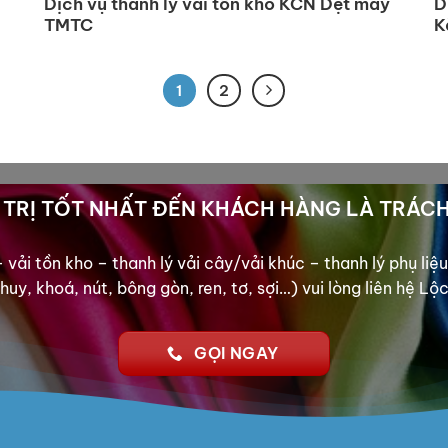
Dịch vụ thanh lý vải tồn kho KCN Dệt may
D
TMTC
K
1
2
TRỊ TỐT NHẤT ĐẾN KHÁCH HÀNG LÀ TRÁCH
vải tồn kho – thanh lý vải cây/vải khúc – thanh lý phụ li
huy, khoá, nút, bông gòn, ren, tơ, sợi…) vui lòng liên hệ Lộ
GỌI NGAY